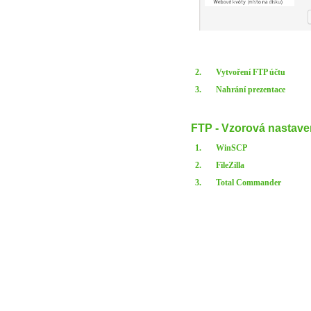
2.
Vytvoření FTP účtu
3.
Nahrání prezentace
FTP - Vzorová nastaven
1.
WinSCP
2.
FileZilla
3.
Total Commander