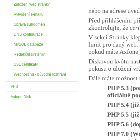
Založení web stránky
nebo na adrese uved
Vytvoření e-mailu
Před přihlášením p
Správa subdomén
zkontrolujte, že
cert
DNS konfigurace
V sekci Stránky klep
limit pro daný web.
MySQL databáze
pokud máte Axfone 
Redakční systémy
Diskovou kvótu nast
SSL certifikáty
pokusu o uložení vr
Webhosting - původní rozhraní
Dále máte možnost z
VPS
PHP 5.3 (pos
oficiálně p
Axfone Disk
PHP 5.4 (již
PHP 5.5 (již
PHP 5.6 (do
PHP 7.0 (Wo