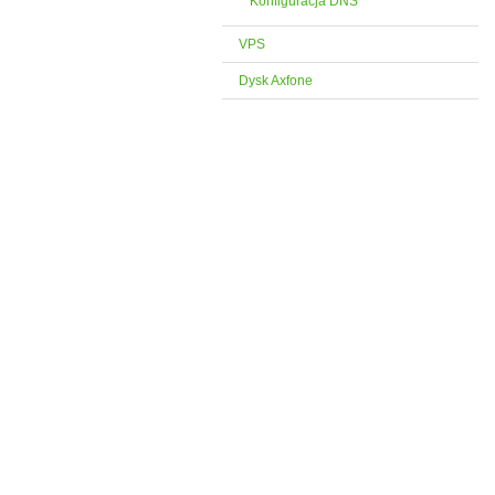
Konfiguracja DNS
VPS
Dysk Axfone