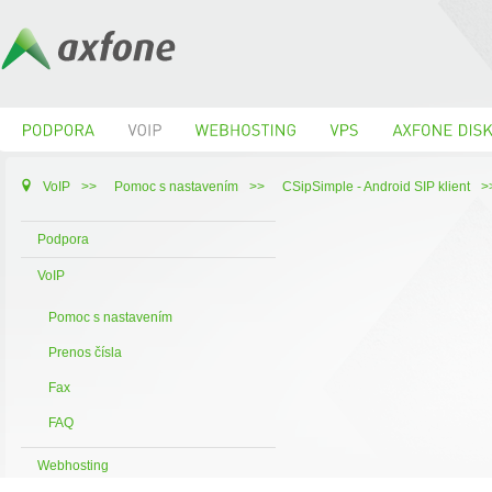
VoIP
>>
Pomoc s nastavením
>>
CSipSimple - Android SIP klient
Podpora
VoIP
Pomoc s nastavením
Prenos čísla
Fax
FAQ
Webhosting